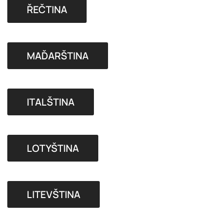
ŘEČTINA
MAĎARŠTINA
ITALŠTINA
LOTYŠTINA
LITEVŠTINA