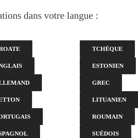
tions dans votre langue :
ROATE
TCHÈQUE
NGLAIS
ESTONIEN
LLEMAND
GREC
ETTON
LITUANIEN
ORTUGAIS
ROUMAIN
SPAGNOL
SUÉDOIS