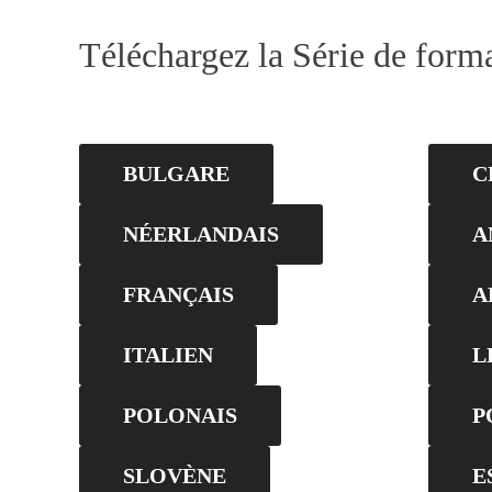
Téléchargez la Série de forma
BULGARE
C
NÉERLANDAIS
A
FRANÇAIS
A
ITALIEN
L
POLONAIS
P
SLOVÈNE
E